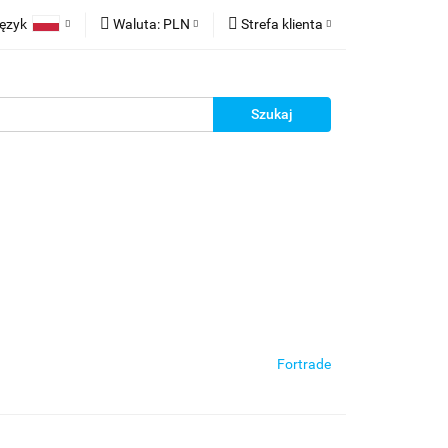
ęzyk
Waluta:
PLN
Strefa klienta
t z Chin
Polski
PLN
Zaloguj się
English
EUR
Zarejestruj się
erman
Dodaj reklamacje
racy
Kontakt
Fortrade