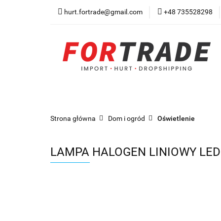
hurt.fortrade@gmail.com
+48 735528298
Kategorie
Prom
Warunki współprac
Kategorie
Promocje
Nowości
Bests
Strona główna
Dom i ogród
Oświetlenie
LAMPA HALOGEN LINIOWY LED