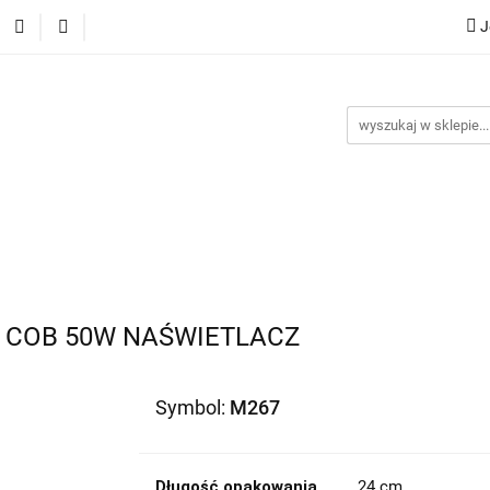
J
ocje
Nowości
Bestsellery
Dropshipping
Impor
y
Kontakt
G
ellery
Dropshipping
Import z Chin
Warunki współp
 COB 50W NAŚWIETLACZ
Symbol:
M267
Długość opakowania
24 cm