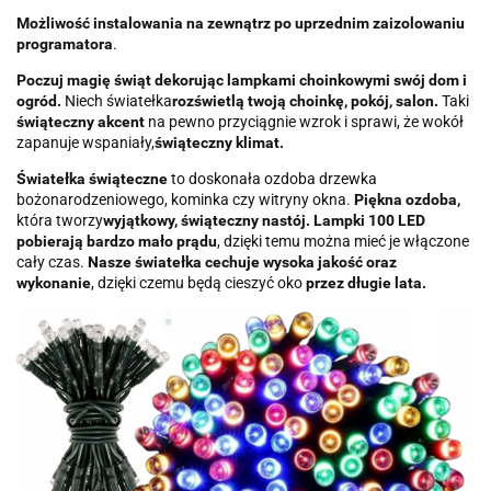
Możliwość instalowania na zewnątrz po uprzednim zaizolowaniu
programatora
.
Poczuj magię świąt dekorując lampkami choinkowymi swój dom i
ogród.
Niech światełka
rozświetlą twoją choinkę, pokój, salon.
Taki
świąteczny akcent
na pewno przyciągnie wzrok i sprawi, że wokół
zapanuje wspaniały,
świąteczny klimat.
Światełka świąteczne
to doskonała ozdoba drzewka
bożonarodzeniowego, kominka czy witryny okna.
Piękna ozdoba,
która tworzy
wyjątkowy, świąteczny nastój.
Lampki 100 LED
pobierają bardzo mało prądu
, dzięki temu można mieć je włączone
cały czas.
Nasze światełka cechuje wysoka jakość oraz
wykonanie
, dzięki czemu będą cieszyć oko
przez długie lata.