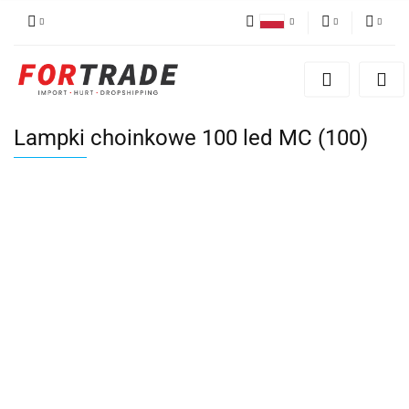
Polski
PLN
Zaloguj się
English
Zarejestruj się
EUR
German
Dodaj reklamacje
Lampki choinkowe 100 led MC (100)