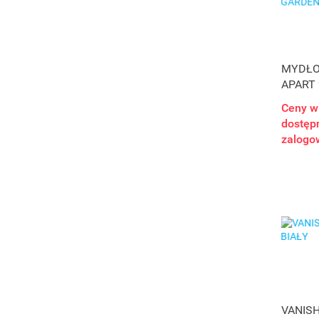
MYDŁO
APART
GARDE
Ceny w
dostępn
zalogo
VANISH