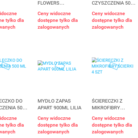
FLOWERS
CZYSZCZENIA 500
KONWALIA
ML NORMAL
idoczne
Ceny widoczne
Ceny widoczne
e tylko dla
dostępne tylko dla
dostępne tylko dla
wanych
zalogowanych
zalogowanych
LECZKO DO
MYDŁO ZAPAS
ŚCIERECZKI Z
CZENIA 500
APART 900ML LILIA
MIKROFIBRY
MON
ŚCIERKI 4 SZT
idoczne
Ceny widoczne
Ceny widoczne
e tylko dla
dostępne tylko dla
dostępne tylko dla
wanych
zalogowanych
zalogowanych