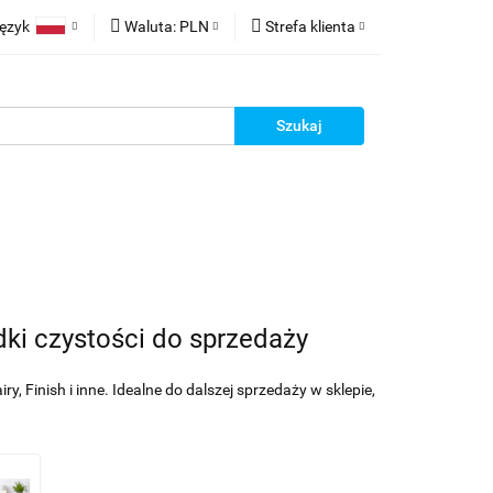
ęzyk
Waluta:
PLN
Strefa klienta
t z Chin
Polski
PLN
Zaloguj się
English
EUR
Zarejestruj się
erman
Dodaj reklamacje
racy
Kontakt
dki czystości do sprzedaży
, Finish i inne. Idealne do dalszej sprzedaży w sklepie,