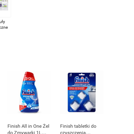
uły
iczne
Finish All in One Żel
Finish tabletki do
do Zmywarki 1L
czyszczenia