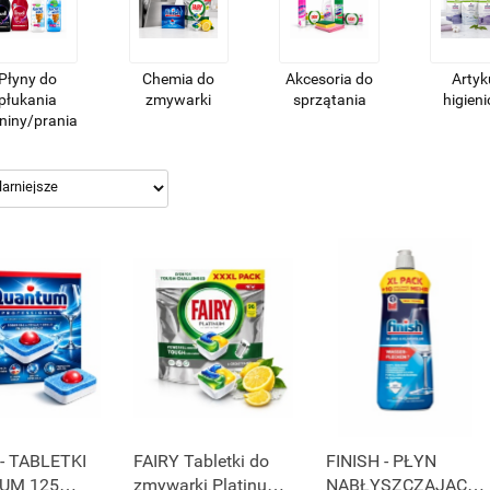
Płyny do
Chemia do
Akcesoria do
Artyk
płukania
zmywarki
sprzątania
higien
niny/prania
 - TABLETKI
FAIRY Tabletki do
FINISH - PŁYN
UM 125
zmywarki Platinum
NABŁYSZCZAJĄCY