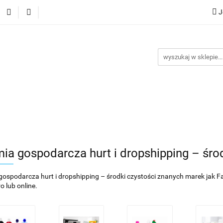
J
ocje
Nowości
Bestsellery
Dropshipping
Impor
y
Kontakt
G
ellery
Dropshipping
Import z Chin
Warunki współp
ia gospodarcza hurt i dropshipping – śro
ospodarcza hurt i dropshipping – środki czystości znanych marek jak Fairy
o lub online.