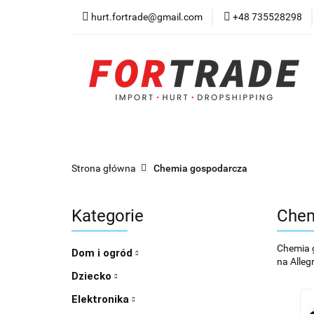
hurt.fortrade@gmail.com
+48 735528298
Kategorie
Prom
Warunki współprac
Kategorie
Promocje
Nowości
Bests
Strona główna
Chemia gospodarcza
Kategorie
Chem
Chemia g
Dom i ogród
na Allegr
Dziecko
Elektronika