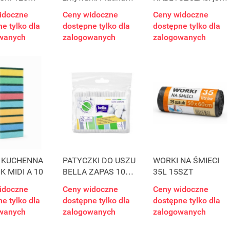
SSIONAL
Lemon 96 szt
800ML
idoczne
Ceny widoczne
Ceny widoczne
e tylko dla
dostępne tylko dla
dostępne tylko dla
wanych
zalogowanych
zalogowanych
 KUCHENNA
PATYCZKI DO USZU
WORKI NA ŚMIECI
K MIDI A 10
BELLA ZAPAS 100
35L 15SZT
SZT
idoczne
Ceny widoczne
Ceny widoczne
e tylko dla
dostępne tylko dla
dostępne tylko dla
wanych
zalogowanych
zalogowanych