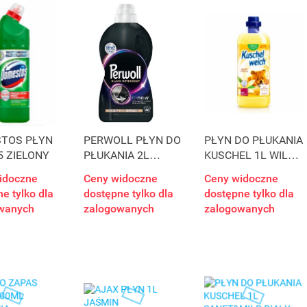
TOS PŁYN
PERWOLL PŁYN DO
PŁYN DO PŁUKANIA
5 ZIELONY
PŁUKANIA 2L
KUSCHEL 1L WILDE
CZARNY BLACK
VANI ŻÓŁTY
idoczne
Ceny widoczne
Ceny widoczne
e tylko dla
dostępne tylko dla
dostępne tylko dla
wanych
zalogowanych
zalogowanych