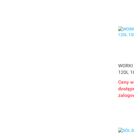
WORKI 
120L 1
Ceny w
dostępn
zalogo