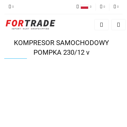
Polski
PLN
Zaloguj się
English
Zarejestruj się
EUR
German
Dodaj reklamacje
KOMPRESOR SAMOCHODOWY
POMPKA 230/12 v