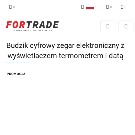
Polski
PLN
Zaloguj się
English
Zarejestruj się
EUR
German
Dodaj reklamacje
Budzik cyfrowy zegar elektroniczny z
wyświetlaczem termometrem i datą
PROMOCJA