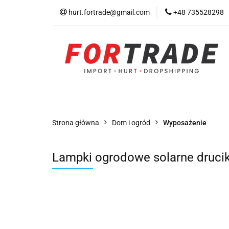
hurt.fortrade@gmail.com
+48 735528298
Kategorie
Prom
Warunki współprac
Kategorie
Promocje
Nowości
Bests
Strona główna
Dom i ogród
Wyposażenie
Lampki ogrodowe solarne drucik