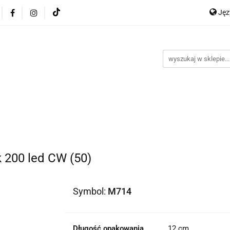
Ję
ocje
Nowości
Bestsellery
Dropshipping
Impo
P
y
Kontakt
En
Ge
ellery
Dropshipping
Import z Chin
Warunki współp
 200 led CW (50)
Symbol:
M714
Długość opakowania
12 cm