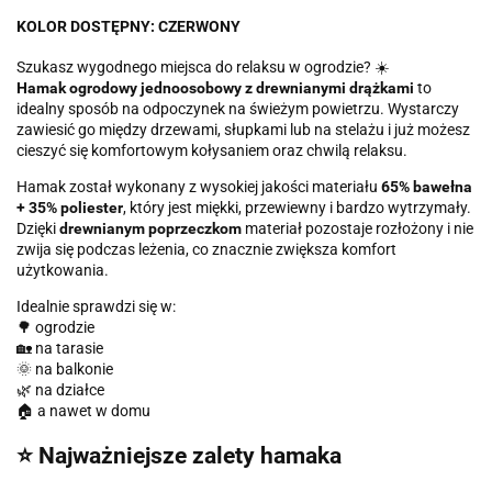
KOLOR DOSTĘPNY: CZERWONY
Szukasz wygodnego miejsca do relaksu w ogrodzie? ☀️
Hamak ogrodowy jednoosobowy z drewnianymi drążkami
to
idealny sposób na odpoczynek na świeżym powietrzu. Wystarczy
zawiesić go między drzewami, słupkami lub na stelażu i już możesz
cieszyć się komfortowym kołysaniem oraz chwilą relaksu.
Hamak został wykonany z wysokiej jakości materiału
65% bawełna
+ 35% poliester
, który jest miękki, przewiewny i bardzo wytrzymały.
Dzięki
drewnianym poprzeczkom
materiał pozostaje rozłożony i nie
zwija się podczas leżenia, co znacznie zwiększa komfort
użytkowania.
Idealnie sprawdzi się w:
🌳 ogrodzie
🏡 na tarasie
🌞 na balkonie
🌿 na działce
🏠 a nawet w domu
⭐ Najważniejsze zalety hamaka