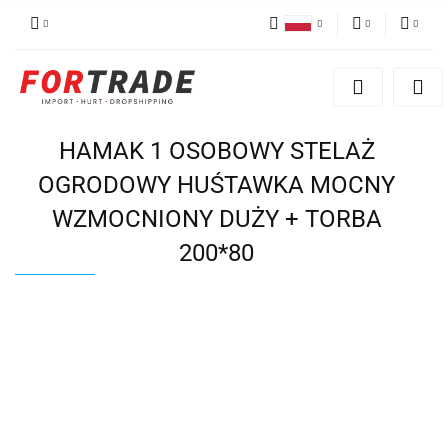
Polski
PLN
Zaloguj się
English
Zarejestruj się
EUR
German
Dodaj reklamacje
HAMAK 1 OSOBOWY STELAŻ
OGRODOWY HUŚTAWKA MOCNY
WZMOCNIONY DUŻY + TORBA
200*80