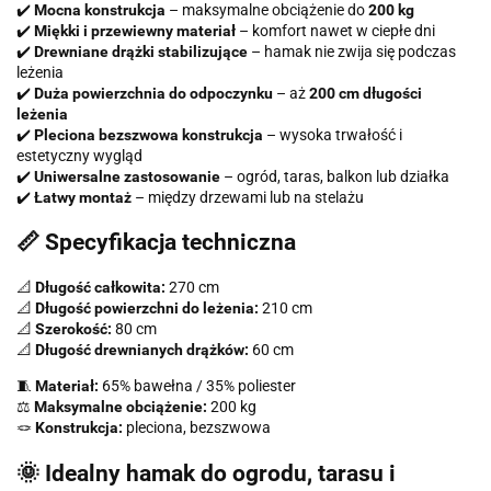
✔️
Mocna konstrukcja
– maksymalne obciążenie do
200 kg
✔️
Miękki i przewiewny materiał
– komfort nawet w ciepłe dni
✔️
Drewniane drążki stabilizujące
– hamak nie zwija się podczas
leżenia
✔️
Duża powierzchnia do odpoczynku
– aż
200 cm długości
leżenia
✔️
Pleciona bezszwowa konstrukcja
– wysoka trwałość i
estetyczny wygląd
✔️
Uniwersalne zastosowanie
– ogród, taras, balkon lub działka
✔️
Łatwy montaż
– między drzewami lub na stelażu
📏 Specyfikacja techniczna
📐
Długość całkowita:
270 cm
📐
Długość powierzchni do leżenia:
210 cm
📐
Szerokość:
80 cm
📐
Długość drewnianych drążków:
60 cm
🧵
Materiał:
65% bawełna / 35% poliester
⚖️
Maksymalne obciążenie:
200 kg
🪢
Konstrukcja:
pleciona, bezszwowa
🌞 Idealny hamak do ogrodu, tarasu i