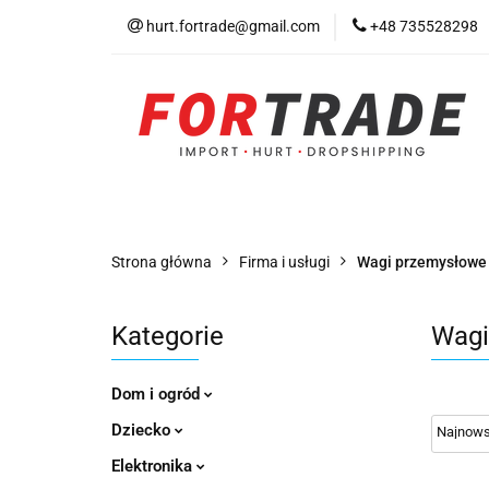
hurt.fortrade@gmail.com
+48 735528298
Kategorie
Prom
Warunki współprac
Kategorie
Promocje
Nowości
Bests
Strona główna
Firma i usługi
Wagi przemysłowe
Kategorie
Wagi
Dom i ogród
Dziecko
Elektronika