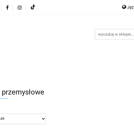
Ję
ocje
Nowości
Bestsellery
Dropshipping
Impo
P
y
Kontakt
En
Ge
ellery
Dropshipping
Import z Chin
Warunki współp
 przemysłowe