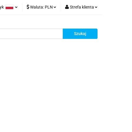
zyk
Waluta:
PLN
Strefa klienta
rt z Chin
olski
PLN
Zaloguj się
glish
EUR
Zarejestruj się
rman
Dodaj reklamacje
racy
Kontakt