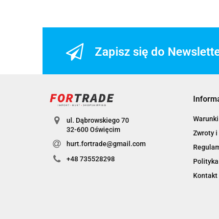
Zapisz się do Newslett
Inform
Warunki 
ul. Dąbrowskiego 70
32-600 Oświęcim
Zwroty i
hurt.fortrade@gmail.com
Regula
+48 735528298
Polityka
Kontakt