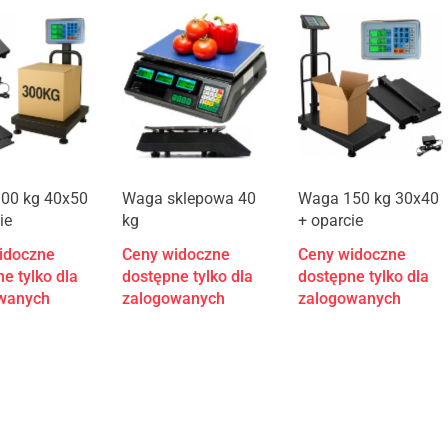
00 kg 40x50
Waga sklepowa 40
Waga 150 kg 30x40
ie
kg
+ oparcie
idoczne
Ceny widoczne
Ceny widoczne
e tylko dla
dostępne tylko dla
dostępne tylko dla
wanych
zalogowanych
zalogowanych