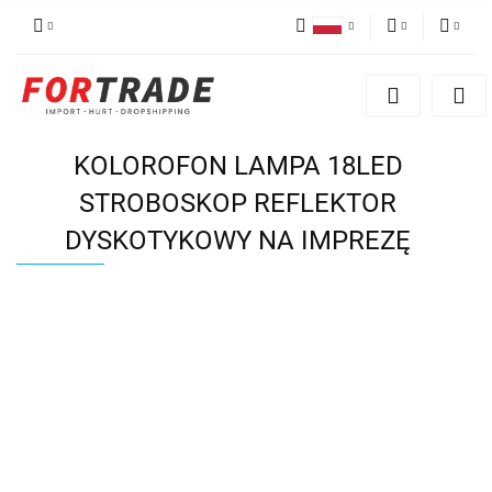
Polski
PLN
Zaloguj się
English
Zarejestruj się
EUR
German
Dodaj reklamacje
KOLOROFON LAMPA 18LED
STROBOSKOP REFLEKTOR
DYSKOTYKOWY NA IMPREZĘ