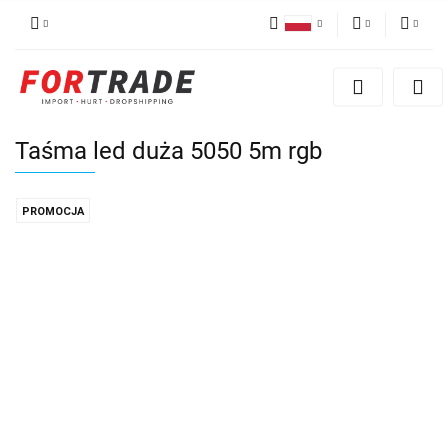
Polski
PLN
Zaloguj się
English
Zarejestruj się
EUR
German
Dodaj reklamacje
Taśma led duża 5050 5m rgb
PROMOCJA