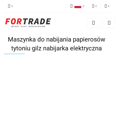
Polski
PLN
Zaloguj się
English
Zarejestruj się
EUR
German
Dodaj reklamacje
Maszynka do nabijania papierosów
tytoniu gilz nabijarka elektryczna