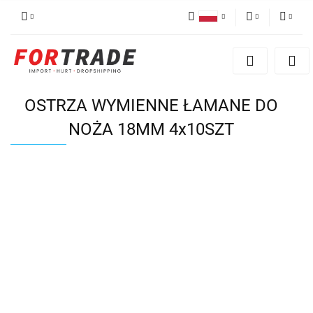
Polski
PLN
Zaloguj się
English
Zarejestruj się
EUR
German
Dodaj reklamacje
OSTRZA WYMIENNE ŁAMANE DO
NOŻA 18MM 4x10SZT