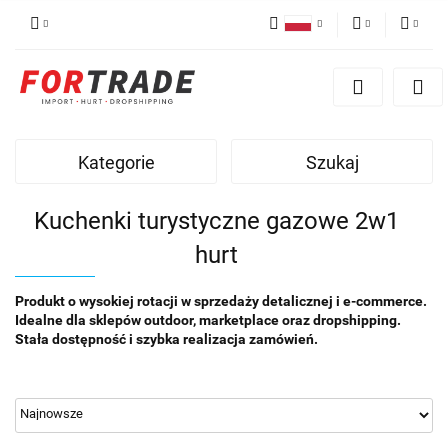
Polski
PLN
Zaloguj się
English
Zarejestruj się
EUR
German
Dodaj reklamacje
Kategorie
Szukaj
Kuchenki turystyczne gazowe 2w1
hurt
Produkt o wysokiej rotacji w sprzedaży detalicznej i e-commerce.
Idealne dla sklepów outdoor, marketplace oraz dropshipping.
Stała dostępność i szybka realizacja zamówień.