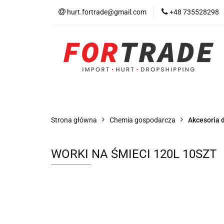
hurt.fortrade@gmail.com
+48 735528298
Kategorie
Prom
Warunki współprac
Kategorie
Promocje
Nowości
Bests
Strona główna
Chemia gospodarcza
Akcesoria 
WORKI NA ŚMIECI 120L 10SZT