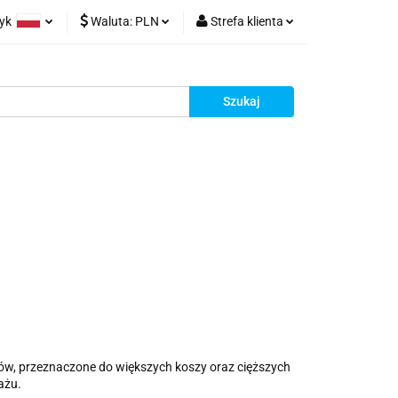
zyk
Waluta:
PLN
Strefa klienta
rt z Chin
olski
PLN
Zaloguj się
glish
EUR
Zarejestruj się
rman
Dodaj reklamacje
racy
Kontakt
rów, przeznaczone do większych koszy oraz cięższych
ażu.