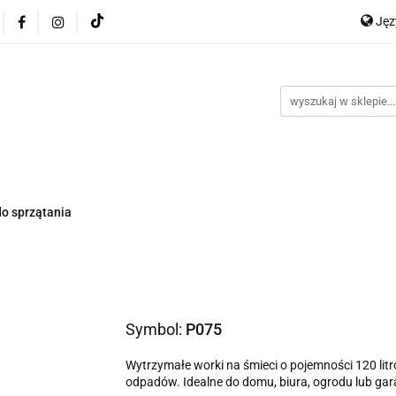
Ję
ocje
Nowości
Bestsellery
Dropshipping
Impo
P
y
Kontakt
En
Ge
ellery
Dropshipping
Import z Chin
Warunki współp
do sprzątania
Symbol:
P075
Wytrzymałe worki na śmieci o pojemności 120 lit
odpadów. Idealne do domu, biura, ogrodu lub gar