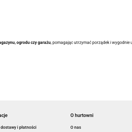
agazynu, ogrodu czy garażu
, pomagając utrzymać porządek i wygodnie
acje
O hurtowni
dostawy i płatności
O nas