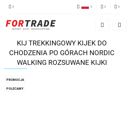
Polski
PLN
Zaloguj się
English
Zarejestruj się
EUR
German
Dodaj reklamacje
KIJ TREKKINGOWY KIJEK DO
CHODZENIA PO GÓRACH NORDIC
WALKING ROZSUWANE KIJKI
PROMOCJA
POLECAMY