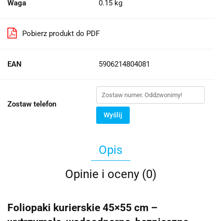
Waga
0.15 kg
Pobierz produkt do PDF
EAN
5906214804081
Zostaw telefon
Wyślij
Opis
Opinie i oceny (0)
Foliopaki kurierskie 45×55 cm –