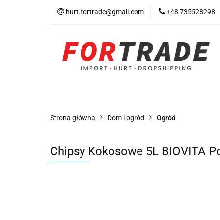
hurt.fortrade@gmail.com
+48 735528298
Kategorie
Prom
Warunki współprac
Kategorie
Promocje
Nowości
Bests
Strona główna
Dom i ogród
Ogród
Chipsy Kokosowe 5L BIOVITA Po