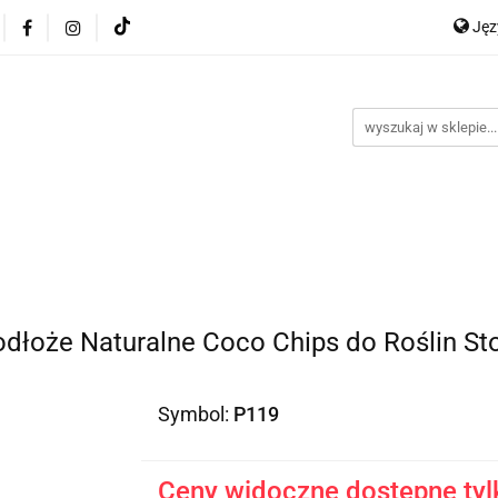
Ję
ocje
Nowości
Bestsellery
Dropshipping
Impo
P
y
Kontakt
En
Ge
ellery
Dropshipping
Import z Chin
Warunki współp
dłoże Naturalne Coco Chips do Roślin St
Symbol:
P119
Ceny widoczne dostępne tyl