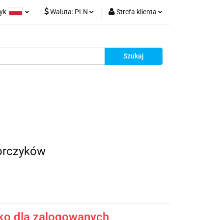
zyk
Waluta:
PLN
Strefa klienta
rt z Chin
olski
PLN
Zaloguj się
glish
EUR
Zarejestruj się
rman
Dodaj reklamacje
racy
Kontakt
orczyków
ko dla zalogowanych