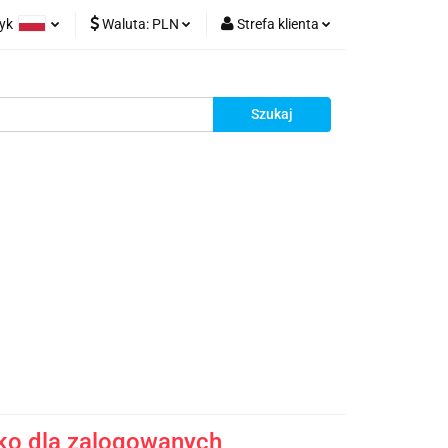
zyk
Waluta:
PLN
Strefa klienta
rt z Chin
olski
PLN
Zaloguj się
glish
EUR
Zarejestruj się
rman
Dodaj reklamacje
racy
Kontakt
ko dla zalogowanych