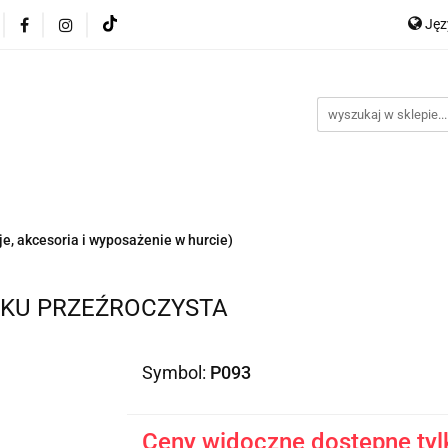
Ję
ocje
Nowości
Bestsellery
Dropshipping
Impo
P
y
Kontakt
En
Ge
ellery
Dropshipping
Import z Chin
Warunki współp
e, akcesoria i wyposażenie w hurcie)
KU PRZEŹROCZYSTA
Symbol:
P093
Ceny widoczne dostępne tyl