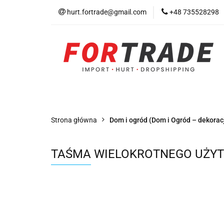
hurt.fortrade@gmail.com
+48 735528298
Kategorie
Prom
Warunki współprac
Kategorie
Promocje
Nowości
Bests
Strona główna
Dom i ogród (Dom i Ogród – dekoracj
TAŚMA WIELOKROTNEGO UŻYT