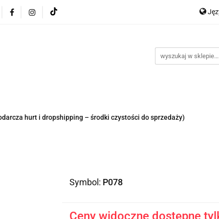
Ję
ocje
Nowości
Bestsellery
Dropshipping
Impo
P
y
Kontakt
En
Ge
ellery
Dropshipping
Import z Chin
Warunki współp
rcza hurt i dropshipping – środki czystości do sprzedaży)
Symbol:
P078
Ceny widoczne dostępne tyl