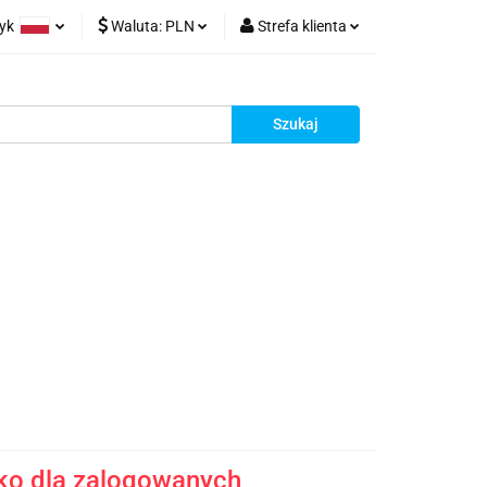
zyk
Waluta:
PLN
Strefa klienta
rt z Chin
olski
PLN
Zaloguj się
glish
EUR
Zarejestruj się
rman
Dodaj reklamacje
racy
Kontakt
ko dla zalogowanych