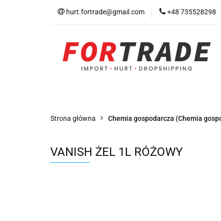
hurt.fortrade@gmail.com
+48 735528298
Kategorie
Prom
Warunki współprac
Kategorie
Promocje
Nowości
Bests
Strona główna
Chemia gospodarcza (Chemia gospoda
VANISH ŻEL 1L RÓŻOWY