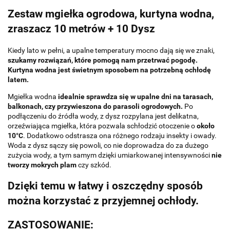
Zestaw mgiełka ogrodowa, kurtyna wodna,
zraszacz 10 metrów + 10 Dysz
Kiedy lato w pełni, a upalne temperatury mocno dają się we znaki,
szukamy rozwiązań, które pomogą nam przetrwać pogodę.
Kurtyna wodna jest świetnym sposobem na potrzebną ochłodę
latem.
Mgiełka wodna
idealnie sprawdza się w upalne dni na tarasach,
balkonach, czy przywieszona do parasoli ogrodowych.
Po
podłączeniu do źródła wody, z dysz rozpylana jest delikatna,
orzeźwiająca mgiełka, która pozwala schłodzić otoczenie o
około
10°C
. Dodatkowo odstrasza ona różnego rodzaju insekty i owady.
Woda z dysz sączy się powoli, co nie doprowadza do za dużego
zużycia wody, a tym samym dzięki umiarkowanej intensywności
nie
tworzy mokrych plam
czy szkód.
Dzięki temu w łatwy i oszczędny sposób
można korzystać z przyjemnej ochłody.
ZASTOSOWANIE: