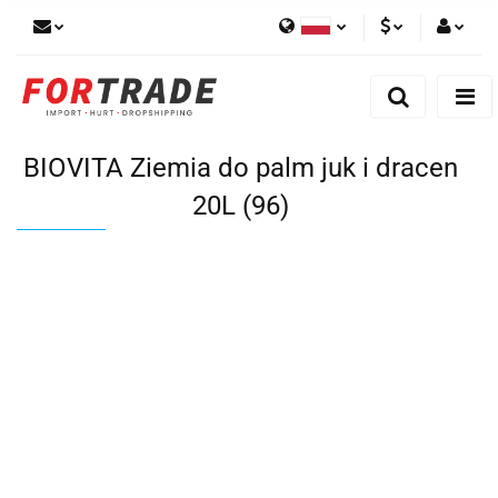
Polski
PLN
Zaloguj się
English
Zarejestruj się
EUR
German
Dodaj reklamacje
BIOVITA Ziemia do palm juk i dracen
20L (96)