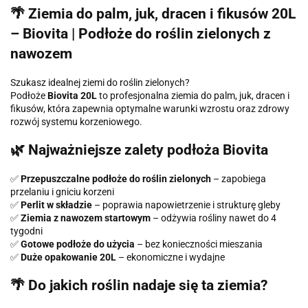
🌴 Ziemia do palm, juk, dracen i fikusów 20L
–
Biovita
| Podłoże do roślin zielonych z
nawozem
Szukasz idealnej ziemi do roślin zielonych?
Podłoże
Biovita 20L
to profesjonalna ziemia do palm, juk, dracen i
fikusów, która zapewnia optymalne warunki wzrostu oraz zdrowy
rozwój systemu korzeniowego.
🌿 Najważniejsze zalety podłoża Biovita
✅
Przepuszczalne podłoże do roślin zielonych
– zapobiega
przelaniu i gniciu korzeni
✅
Perlit w składzie
– poprawia napowietrzenie i strukturę gleby
✅
Ziemia z nawozem startowym
– odżywia rośliny nawet do 4
tygodni
✅
Gotowe podłoże do użycia
– bez konieczności mieszania
✅
Duże opakowanie 20L
– ekonomiczne i wydajne
🌴 Do jakich roślin nadaje się ta ziemia?