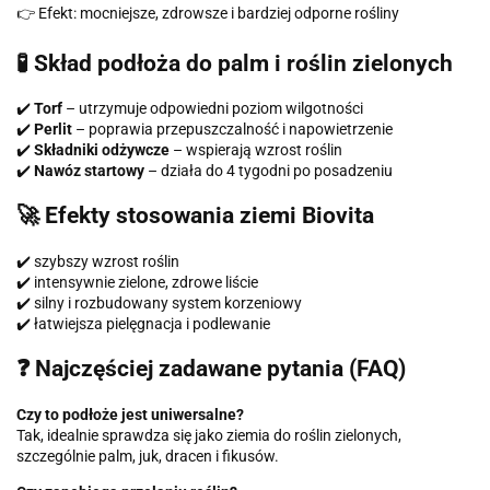
👉 Efekt: mocniejsze, zdrowsze i bardziej odporne rośliny
🧪 Skład podłoża do palm i roślin zielonych
✔️
Torf
– utrzymuje odpowiedni poziom wilgotności
✔️
Perlit
– poprawia przepuszczalność i napowietrzenie
✔️
Składniki odżywcze
– wspierają wzrost roślin
✔️
Nawóz startowy
– działa do 4 tygodni po posadzeniu
🚀 Efekty stosowania ziemi Biovita
✔️ szybszy wzrost roślin
✔️ intensywnie zielone, zdrowe liście
✔️ silny i rozbudowany system korzeniowy
✔️ łatwiejsza pielęgnacja i podlewanie
❓ Najczęściej zadawane pytania (FAQ)
Czy to podłoże jest uniwersalne?
Tak, idealnie sprawdza się jako ziemia do roślin zielonych,
szczególnie palm, juk, dracen i fikusów.